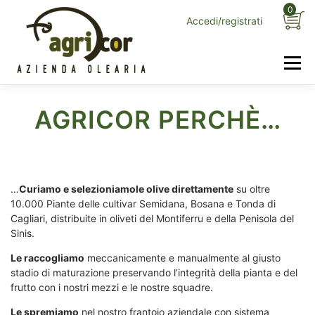
Passa
0
Accedi/registrati
al
contenuto
Menu
HOME
LA NOSTRA STORIA
I NOSTRI OLI
AGRICOR PERCHÈ…
COME LAVORIAMO
SERVIZI
LA NOSTRA TERRA
CONTATTI
…
Curiamo e selezioniamole olive direttamente
su oltre
10.000 Piante delle cultivar Semidana, Bosana e Tonda di
Cagliari, distribuite in oliveti del Montiferru e della Penisola del
Sinis.
Le raccogliamo
meccanicamente e manualmente al giusto
stadio di maturazione preservando l’integrità della pianta e del
frutto con i nostri mezzi e le nostre squadre.
Le spremiamo
nel nostro frantoio aziendale con sistema