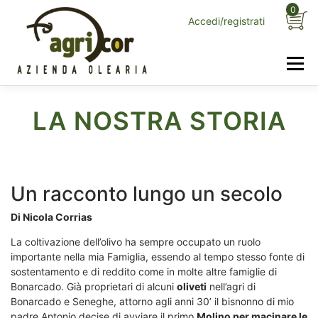
Passa
0
Accedi/registrati
al
contenuto
Menu
HOME
I NOSTRI OLI
LA NOSTRA STORIA
LA NOSTRA STORIA
COME LAVORIAMO
SERVIZI
LA NOSTRA TERRA
CONTATTI
Un racconto lungo un secolo
Di Nicola Corrias
La coltivazione dell’olivo ha sempre occupato un ruolo
importante nella mia Famiglia, essendo al tempo stesso fonte di
sostentamento e di reddito come in molte altre famiglie di
Bonarcado. Già proprietari di alcuni
oliveti
nell’agri di
Bonarcado e Seneghe, attorno agli anni 30’ il bisnonno di mio
padre Antonio decise di avviare il primo
Molino per macinare le