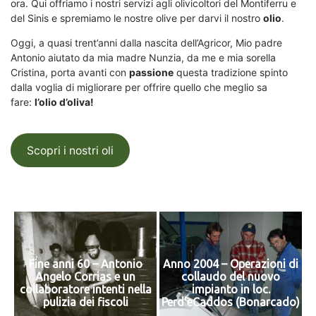
ora. Qui offriamo i nostri servizi agli olivicoltori del Montiferru e
del Sinis e spremiamo le nostre olive per darvi il nostro
olio
.
Oggi, a quasi trent’anni dalla nascita dell’Agricor, Mio padre
Antonio aiutato da mia madre Nunzia, da me e mia sorella
Cristina, porta avanti con
passione
questa tradizione spinto
dalla voglia di migliorare per offrire quello che meglio sa
fare:
l’olio d’oliva!
Scopri i nostri oli
Fine anni 60 – Antonio
Anno 2004 – Operazioni di
Angelo Corrias e un
collaudo del nuovo
collaboratore intenti nella
impianto in loc.
pulizia dei fiscoli
Perd’eCaddos (Bonarcado)